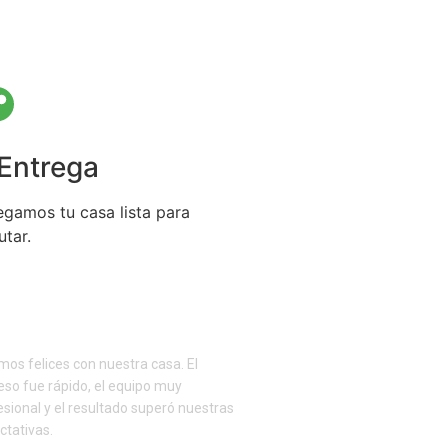
 Entrega
egamos tu casa lista para
utar.
mos felices con nuestra casa. El
eso fue rápido, el equipo muy
esional y el resultado superó nuestras
ctativas.