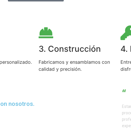
3. Construcción
4.
personalizado.
Fabricamos y ensamblamos con
Entr
calidad y precisión.
disfr
“
con nosotros.
Esta
proc
prof
expe