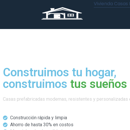
Vivienda Casas
Construimos tu hogar,
construimos
tus sueños
Casas prefabricadas modernas, resistentes y personalizadas e
Construcción rápida y limpia
Ahorro de hasta 30% en costos