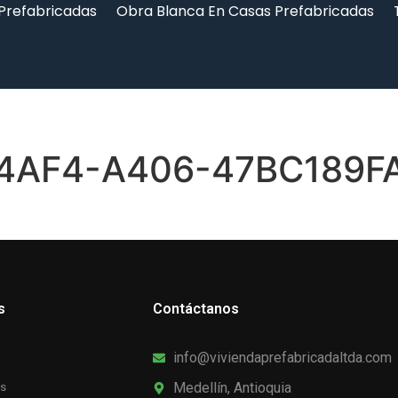
 Prefabricadas
Obra Blanca En Casas Prefabricadas
4AF4-A406-47BC189F
s
Contáctanos
info@viviendaprefabricadaltda.com
Medellín, Antioquia
as