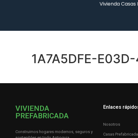
Vivienda Casas
1A7A5DFE-E03D-
VIVIENDA
Enlaces rápido
PREFABRICADA
Nosotros
Construimos hogares modernos, seguros y
Casas Prefabricad
sostenibles en todo Antioquia.