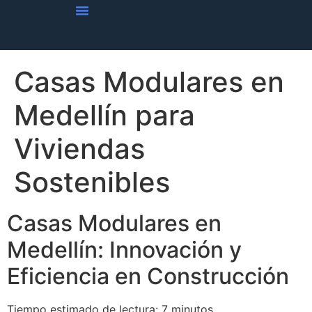
Vivienda Casas Prefabricadas
Obra Blanca En Casas Prefabricadas
Tendencias De Viviendas
Casas Modulares en
Medellín para
Viviendas
Sostenibles
Casas Modulares en
Medellín: Innovación y
Eficiencia en Construcción
Tiempo estimado de lectura: 7 minutos