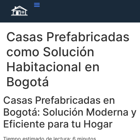
Vivienda Casas Prefabricadas
Obra Blanca En Casas Prefabricadas
Tendencias De Viviendas
Casas Prefabricadas
como Solución
Habitacional en
Bogotá
Casas Prefabricadas en
Bogotá: Solución Moderna y
Eficiente para tu Hogar
Tiempo estimado de lectura: 6 minutos