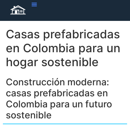
Vivienda Casas Prefabricadas
Obra Blanca En Casas Prefabricadas
Tendencias De Viviendas
Casas prefabricadas
en Colombia para un
hogar sostenible
Construcción moderna:
casas prefabricadas en
Colombia para un futuro
sostenible