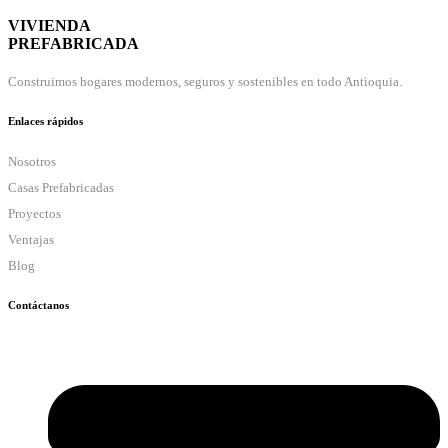
Twitter
VIVIENDA
PREFABRICADA
Construimos hogares modernos, seguros y sostenibles en todo Antioquia.
Enlaces rápidos
Nosotros
Casas Prefabricadas
Proyectos
Ventajas
Blog
Contáctanos