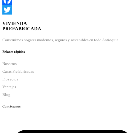
Facebook
Twitter
VIVIENDA
PREFABRICADA
Construimos hogares modernos, seguros y sostenibles en todo Antioquia.
Enlaces rápidos
Nosotros
Casas Prefabricadas
Proyectos
Ventajas
Blog
Contáctanos