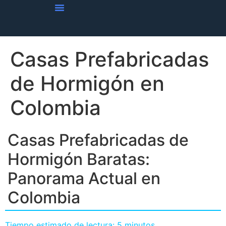
Vivienda Casas Prefabricadas
Obra Blanca En Casas Prefabricadas
Tendencias De Viviendas
Casas Prefabricadas
de Hormigón en
Colombia
Casas Prefabricadas de
Hormigón Baratas:
Panorama Actual en
Colombia
Tiempo estimado de lectura: 5 minutos