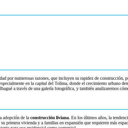
ad por numerosas razones, que incluyen su rapidez de construcción, pr
 especialmente en la capital del Tolima, donde el crecimiento urbano dem
en Ibagué a través de una galería fotográfica, y también analizaremos c
la adopción de la
construcción liviana
. En los últimos años, la tendenc
an su primera vivienda y a familias en expansión que requieren más esp
 tanto para uso residencial como comercial.