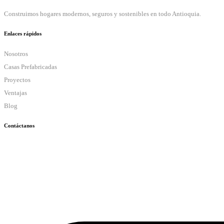
Construimos hogares modernos, seguros y sostenibles en todo Antioquia.
Enlaces rápidos
Nosotros
Casas Prefabricadas
Proyectos
Ventajas
Blog
Contáctanos