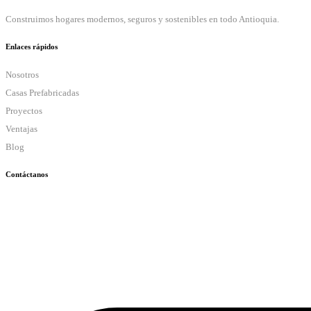
Construimos hogares modernos, seguros y sostenibles en todo Antioquia.
Enlaces rápidos
Nosotros
Casas Prefabricadas
Proyectos
Ventajas
Blog
Contáctanos