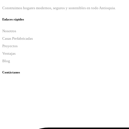
Construimos hogares modernos, seguros y sostenibles en todo Antioquia.
Enlaces rápidos
Nosotros
Casas Prefabricadas
Proyectos
Ventajas
Blog
Contáctanos