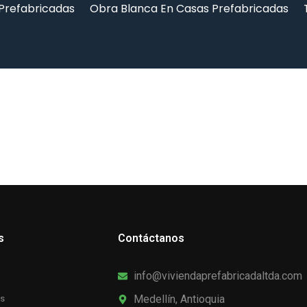
 Prefabricadas
Obra Blanca En Casas Prefabricadas
s
Contáctanos
info@viviendaprefabricadaltda.com
Medellín, Antioquia
as