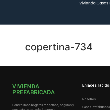
Vivienda Casas
copertina-734
VIVIENDA
Enlaces rápido
PREFABRICADA
Nosotros
Construimos hogares modernos, seguros y
Casas Prefabricad
sostenibles en todo Antioquia.