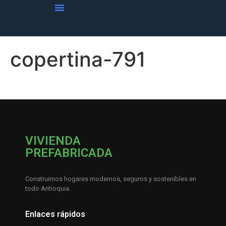
copertina-791
VIVIENDA
PREFABRICADA
Construimos hogares modernos, seguros y sostenibles en
todo Antioquia.
Enlaces rápidos