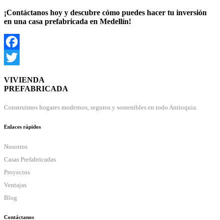
¡Contáctanos hoy y descubre cómo puedes hacer tu inversión
en una casa prefabricada en Medellín!
Facebook
Twitter
VIVIENDA
PREFABRICADA
Construimos hogares modernos, seguros y sostenibles en todo Antioquia.
Enlaces rápidos
Nosotros
Casas Prefabricadas
Proyectos
Ventajas
Blog
Contáctanos